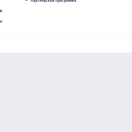
Партнёрская программа
и
ры