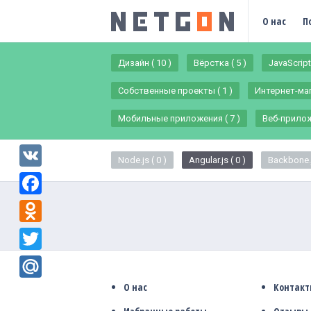
О нас
П
Дизайн ( 10 )
Вёрстка ( 5 )
JavaScript 
Собственные проекты ( 1 )
Интернет-мага
Мобильные приложения ( 7 )
Веб-приложе
Node.js ( 0 )
Angular.js ( 0 )
Backbone.j
VK
Facebook
Odnoklassniki
Twitter
О нас
Контак
Mail.Ru