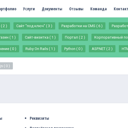
ортфолио
Услуги
Документы
Отзывы
Команда
Контак
( 2 )
Сайт "под ключ" ( 3 )
Разработки на CMS ( 6 )
Разработ
зин ( 1 )
Сайт-визитка ( 1 )
Портал ( 2 )
Корпоративный пор
ние ( 0 )
Ruby On Rails ( 1 )
Python ( 0 )
ASP.NET ( 2 )
HTM
s ( 0 )
ты
Реквизиты